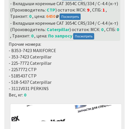
- Вкладыши коренные CAT 3054C CRS/334 / C-4.4 (к-т)
(Производитель:
CTP
) остаток: МСК:
9
, СПБ:
1
,
Транзит:
0
, цена:
6450
Посмотреть
- Вкладыши коренные CAT 3054C CRS/334 / C-4.4 (к-т)
(Производитель:
Caterpillar
) остаток: МСК:
0
, СПБ:
0
, Транзит:
0
, цена:
По запросу
Посмотреть
Прочие номера:
- B353-7423 MAXIFORCE
- 353-7423 Caterpillar
- 225-7772 Caterpillar
- 2257772 CTP
- 5185437 CTP
- 518-5437 Caterpillar
- 3111V031 PERKINS
Вес, кг:
0