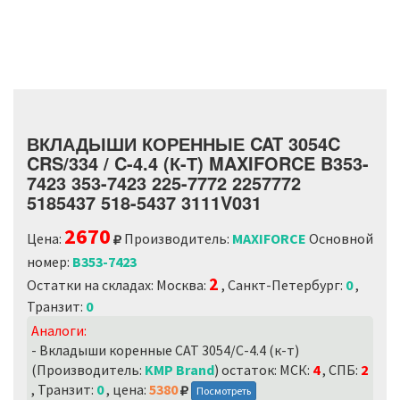
ВКЛАДЫШИ КОРЕННЫЕ CAT 3054C
CRS/334 / C-4.4 (К-Т) MAXIFORCE B353-
7423 353-7423 225-7772 2257772
5185437 518-5437 3111V031
2670
Цена:
Производитель:
MAXIFORCE
Основной
номер:
B353-7423
2
Остатки на складах: Москва:
, Санкт-Петербург:
0
,
Транзит:
0
Аналоги:
- Вкладыши коренные CAT 3054/C-4.4 (к-т)
(Производитель:
KMP Brand
) остаток: МСК:
4
, СПБ:
2
, Транзит:
0
, цена:
5380
Посмотреть