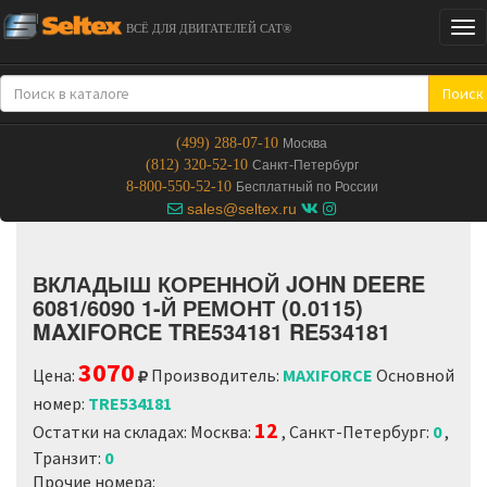
Tog
ВСЁ ДЛЯ ДВИГАТЕЛЕЙ CAT®
nav
Поиск
(499) 288-07-10
Москва
(812) 320-52-10
Санкт-Петербург
8-800-550-52-10
Бесплатный по России
sales@seltex.ru
ВКЛАДЫШ КОРЕННОЙ JOHN DEERE
6081/6090 1-Й РЕМОНТ (0.0115)
MAXIFORCE TRE534181 RE534181
3070
Цена:
Производитель:
MAXIFORCE
Основной
номер:
TRE534181
12
Остатки на складах: Москва:
, Санкт-Петербург:
0
,
Транзит:
0
Прочие номера: