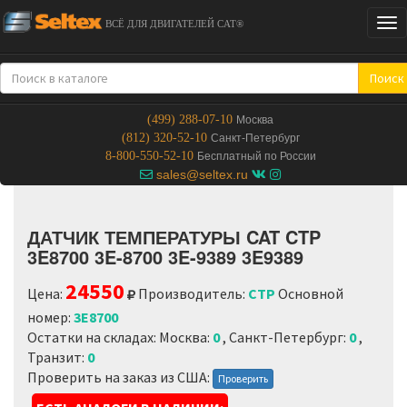
Tog
ВСЁ ДЛЯ ДВИГАТЕЛЕЙ CAT®
nav
Поиск
(499) 288-07-10
Москва
(812) 320-52-10
Санкт-Петербург
8-800-550-52-10
Бесплатный по России
sales@seltex.ru
ДАТЧИК ТЕМПЕРАТУРЫ CAT CTP
3E8700 3E-8700 3E-9389 3E9389
24550
Цена:
Производитель:
CTP
Основной
номер:
3E8700
Остатки на складах: Москва:
0
, Санкт-Петербург:
0
,
Транзит:
0
Loading...
Проверить на заказ из США:
Проверить